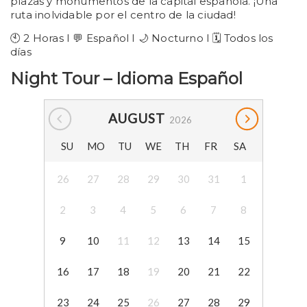
plazas y monumentos de la capital española. ¡Una
ruta inolvidable por el centro de la ciudad!
🕙 2 Horas I 💬 Español I 🌙 Nocturno I 🗓️ Todos los
días
Night Tour – Idioma Español
AUGUST
2026
SU
MO
TU
WE
TH
FR
SA
26
27
28
29
30
31
1
2
3
4
5
6
7
8
9
10
11
12
13
14
15
16
17
18
19
20
21
22
23
24
25
26
27
28
29