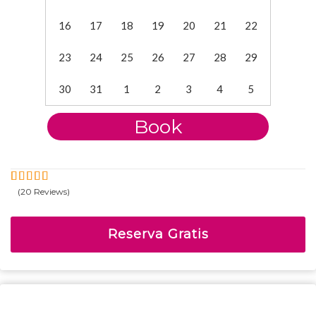
16
17
18
19
20
21
22
23
24
25
26
27
28
29
30
31
1
2
3
4
5
Book
(20 Reviews)
5
5
Fuera de
Reserva Gratis