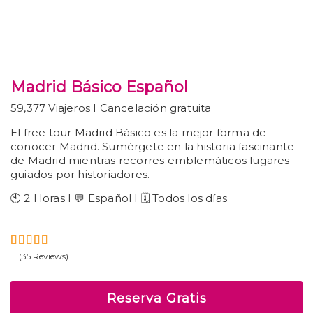
Madrid Básico Español
59,377 Viajeros I Cancelación gratuita
El free tour Madrid Básico es la mejor forma de
conocer Madrid. Sumérgete en la historia fascinante
de Madrid mientras recorres emblemáticos lugares
guiados por historiadores.
🕙 2 Horas I 💬 Español I 🗓️ Todos los días
(35 Reviews)
5
4.69
Fuera
de
Reserva Gratis