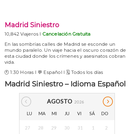
Madrid Siniestro
10,842 Viajeros I
Cancelación Gratuita
En las sombrías calles de Madrid se esconde un
mundo paralelo. Un viaje hacia el oscuro corazón de
esta ciudad donde los crímenes y asesinatos cobran
vida.
🕙 1:30 Horas I 💬 Español I 🗓️ Todos los días
Madrid Siniestro – Idioma Español
AGOSTO
2026
LU
MA
MI
JU
VI
SÁ
DO
27
28
29
30
31
1
2