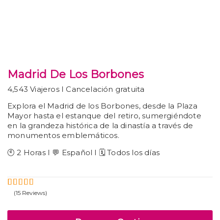
Madrid De Los Borbones
4,543 Viajeros I Cancelación gratuita
Explora el Madrid de los Borbones, desde la Plaza
Mayor hasta el estanque del retiro, sumergiéndote
en la grandeza histórica de la dinastía a través de
monumentos emblemáticos.
🕙 2 Horas I 💬 Español I 🗓️ Todos los días
(15 Reviews)
5
4.6
Fuera
de