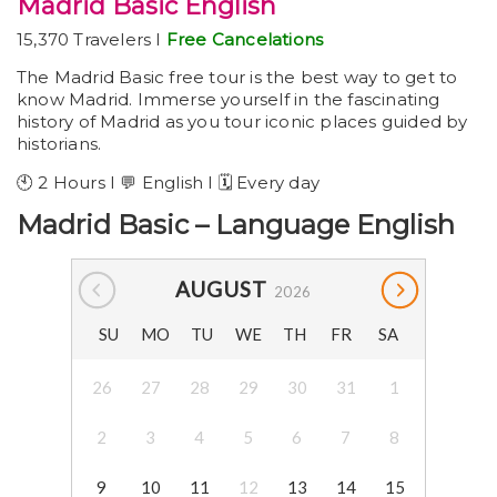
Madrid Basic English
15,370 Travelers I
Free Cancelations
The Madrid Basic free tour is the best way to get to
know Madrid. Immerse yourself in the fascinating
history of Madrid as you tour iconic places guided by
historians.
🕙 2 Hours I 💬 English I 🗓️ Every day
Madrid Basic – Language English
AUGUST
2026
SU
MO
TU
WE
TH
FR
SA
26
27
28
29
30
31
1
2
3
4
5
6
7
8
9
10
11
12
13
14
15