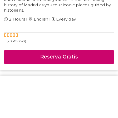
history of Madrid as you tour iconic places guided by
historians.
🕙 2 Hours I 💬 English I 🗓️ Every day
(20 Reviews)
5
5
Fuera de
Reserva Gratis