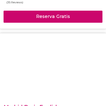
(35 Reviews)
5
4.69
Fuera
de
Reserva Gratis