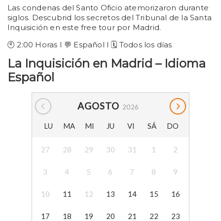
Las condenas del Santo Oficio atemorizaron durante
siglos. Descubrid los secretos del Tribunal de la Santa
Inquisición en este free tour por Madrid.
🕙 2:00 Horas I 💬 Español I 🗓️ Todos los días
La Inquisición en Madrid – Idioma
Español
AGOSTO
2026
LU
MA
MI
JU
VI
SÁ
DO
27
28
29
30
31
1
2
3
4
5
6
7
8
9
10
11
12
13
14
15
16
17
18
19
20
21
22
23