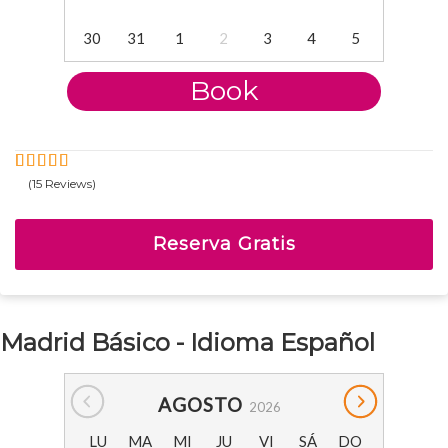
30
31
1
2
3
4
5
Book
(15 Reviews)
5
5
Fuera de
Reserva Gratis
Madrid Básico - Idioma Español
AGOSTO
2026
LU
MA
MI
JU
VI
SÁ
DO