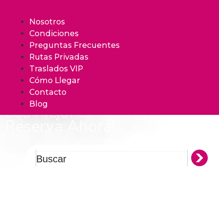
Nosotros
Condiciones
Preguntas Frecuentes
Rutas Privadas
Traslados VIP
Cómo Llegar
Contacto
VIVE MADRID
Blog
Los Mejores Free Tours
Reserva Ahora!