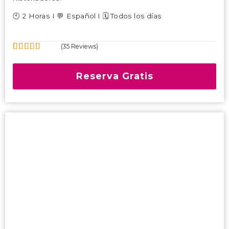
🕙 2 Horas I 💬 Español I 🗓️ Todos los días
(35 Reviews)
5
4.69
Fuera
de
Reserva Gratis