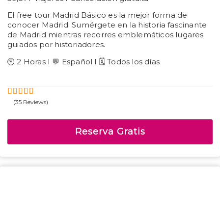
El free tour Madrid Básico es la mejor forma de
conocer Madrid. Sumérgete en la historia fascinante
de Madrid mientras recorres emblemáticos lugares
guiados por historiadores.
🕙 2 Horas I 💬 Español I 🗓️ Todos los días
(35 Reviews)
5
4.69
Fuera
de
Reserva Gratis