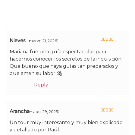
Nieves
–
:
marzo 21, 2026
5
de 5
Mariana fue una guía espectacular para
hacernos conocer los secretos de la inquisición.
Qué bueno que haya guías tan preparados y
que amen su labor 🤗
Reply
Arancha
–
:
abril 29, 2025
5
de 5
Un tour muy interesante y muy bien explicado
y detallado por Raúl.