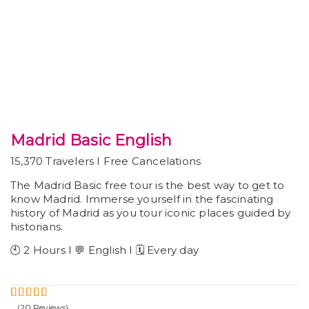
Madrid Basic English
15,370 Travelers I Free Cancelations
The Madrid Basic free tour is the best way to get to
know Madrid. Immerse yourself in the fascinating
history of Madrid as you tour iconic places guided by
historians.
🕙 2 Hours I 💬 English I 🗓️ Every day
(20 Reviews)
5
5
Fuera de