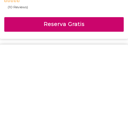
(10 Reviews)
5
4.9
Fuera
de
Reserva Gratis