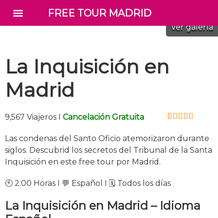
FREE TOUR MADRID
Preguntas Frecuentes
Rutas Privadas
Traslados VIP
Cómo Llegar
Ver galería
La Inquisición en
Madrid
9,567 Viajeros I
Cancelación Gratuita
5
5
Fuera de
Las condenas del Santo Oficio atemorizaron durante
siglos. Descubrid los secretos del Tribunal de la Santa
Inquisición en este free tour por Madrid.
🕙 2:00 Horas I 💬 Español I 🗓️ Todos los días
La Inquisición en Madrid – Idioma