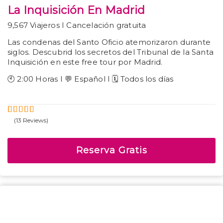
La Inquisición En Madrid
9,567 Viajeros I Cancelación gratuita
Las condenas del Santo Oficio atemorizaron durante
siglos. Descubrid los secretos del Tribunal de la Santa
Inquisición en este free tour por Madrid.
🕙 2:00 Horas I 💬 Español I 🗓️ Todos los días
(13 Reviews)
5
5
Fuera de
Reserva Gratis